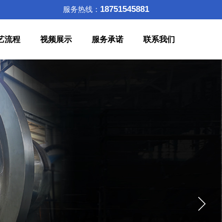
18751545881
服务热线：
艺流程
视频展示
服务承诺
联系我们