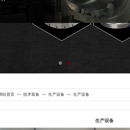
网站首页
技术装备
生产设备
生产设备
>>
>>
>>
生产设备